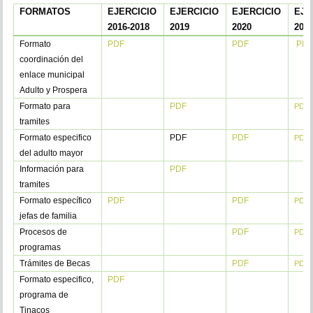
FORMATOS
EJERCICIO
EJERCICIO
EJERCICIO
EJE
2016-2018
2019
2020
202
Formato
PDF
PDF
PDF
coordinación del
enlace municipal
Adulto y Prospera
Formato para
PDF
PDF
tramites
Formato especifico
PDF
PDF
PDF
del adulto mayor
Información para
PDF
tramites
Formato específico
PDF
PDF
PDF
jefas de familia
Procesos de
PDF
PDF
programas
Trámites de Becas
PDF
PDF
Formato especifico,
PDF
programa de
Tinacos