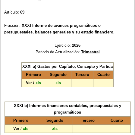
Artículo:
69
Fracción:
XXXI
Informe de avances programáticos o
presupuestales, balances generales y su estado financiero.
Ejercicio:
2026
Periodo de Actualización:
Trimestral
XXXI a) Gastos por Capítulo, Concepto y Partida
Primero
Segundo
Tercero
Cuarto
Ver
/
xls
xls
XXXI b) Informes financieros contables, presupuestales y
programáticos
Primero
Segundo
Tercero
Cuarto
Ver
/
xls
xls