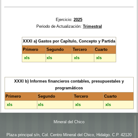
Ejercicio:
2025
Periodo de Actualización:
Trimestral
XXXI a) Gastos por Capítulo, Concepto y Partida
Primero
Segundo
Tercero
Cuarto
xls
xls
xls
xls
XXXI b) Informes financieros contables, presupuestales y
programáticos
Primero
Segundo
Tercero
Cuarto
xls
xls
xls
xls
Mineral del Chico
Plaza principal s/n, Col. Centro Mineral del Chico, Hidalgo. C.P. 42120