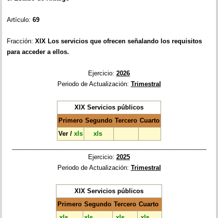
Artículo:
69
Fracción:
XIX
Los servicios que ofrecen señalando los requisitos
para acceder a ellos.
Ejercicio:
2026
Periodo de Actualización:
Trimestral
XIX Servicios públicos
Primero
Segundo
Tercero
Cuarto
Ver
/
xls
xls
_________________________________________________________
Ejercicio:
2025
Periodo de Actualización:
Trimestral
XIX Servicios públicos
Primero
Segundo
Tercero
Cuarto
xls
xls
xls
xls